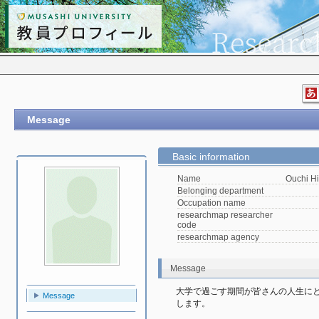
Message
Basic information
Name
Ouchi H
Belonging department
Occupation name
researchmap researcher
code
researchmap agency
Message
大学で過ごす期間が皆さんの人生に
Message
します。