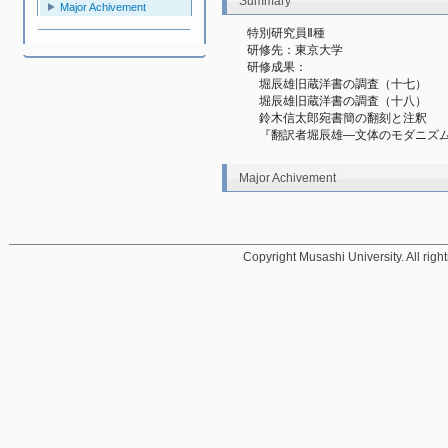
Summary
Major Achivement
特別研究員Ⅱ種
研修先：東京大学
研修成果：
　堀辰雄旧蔵洋書の調査（十七）
　堀辰雄旧蔵洋書の調査（十八）
　鈴木信太郎宛書簡の翻刻と注釈
　『翻訳者堀辰雄―文体のモダニズム
Major Achivement