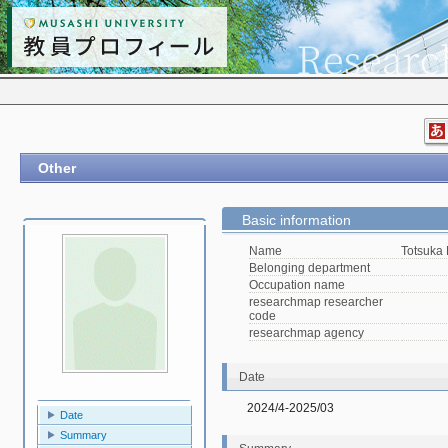
Other
Basic information
Name
Totsuka
Belonging department
Occupation name
researchmap researcher
code
researchmap agency
Date
2024/4-2025/03
Date
Summary