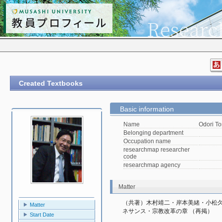
Created Textbooks
Basic information
Name
Odori To
Belonging department
Occupation name
researchmap researcher
code
researchmap agency
Matter
（共著）木村靖二・岸本美緒・小松久
Matter
ネサンス・宗教改革の章 （再掲）
Start Date