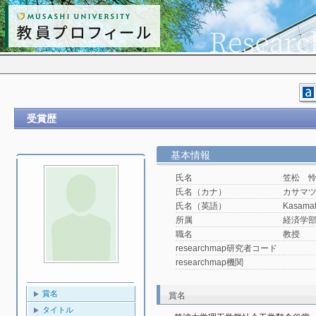
受賞歴
基本情報
氏名
笠松 
氏名（カナ）
カサマ
氏名（英語）
Kasamat
所属
経済学
職名
教授
researchmap研究者コード
researchmap機関
賞名
賞名
タイトル