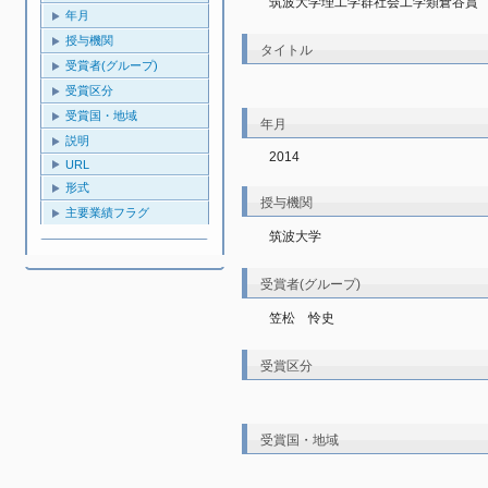
筑波大学理工学群社会工学類倉谷賞
年月
授与機関
タイトル
受賞者(グループ)
受賞区分
受賞国・地域
年月
説明
2014
URL
形式
授与機関
主要業績フラグ
筑波大学
受賞者(グループ)
笠松　怜史
受賞区分
受賞国・地域