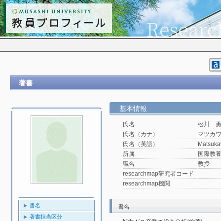
著書
基本情報
氏名
松川 
氏名（カナ）
マツカ
氏名（英語）
Matsuka
所属
国際教
職名
教授
researchmap研究者コード
researchmap機関
書名
書名
著書担当区分