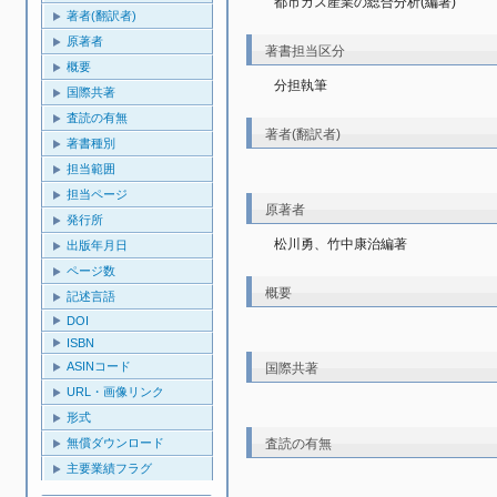
都市ガス産業の総合分析(編著)
著者(翻訳者)
原著者
著書担当区分
概要
分担執筆
国際共著
査読の有無
著者(翻訳者)
著書種別
担当範囲
担当ページ
原著者
発行所
松川勇、竹中康治編著
出版年月日
ページ数
概要
記述言語
DOI
ISBN
ASINコード
国際共著
URL・画像リンク
形式
査読の有無
無償ダウンロード
主要業績フラグ