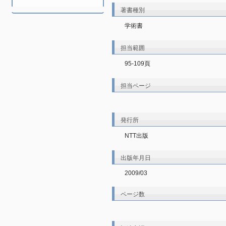
著書種別
学術書
担当範囲
95-109頁
担当ページ
発行所
NTT出版
出版年月日
2009/03
ページ数