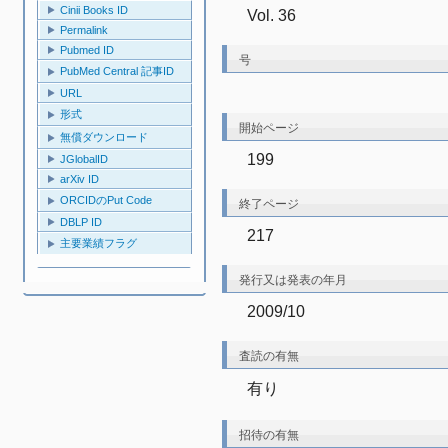
Cinii Books ID
Vol. 36
Permalink
Pubmed ID
号
PubMed Central 記事ID
URL
形式
開始ページ
無償ダウンロード
199
JGlobalID
arXiv ID
ORCIDのPut Code
終了ページ
DBLP ID
217
主要業績フラグ
発行又は発表の年月
2009/10
査読の有無
有り
招待の有無