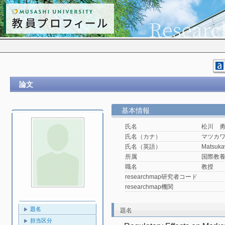
論文
基本情報
氏名
松川 
氏名（カナ）
マツカ
氏名（英語）
Matsuka
所属
国際教
職名
教授
researchmap研究者コード
researchmap機関
題名
題名
担当区分