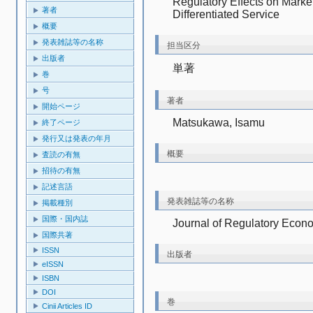
Regulatory Effects on Market
著者
Differentiated Service
概要
発表雑誌等の名称
担当区分
出版者
単著
巻
号
著者
開始ページ
Matsukawa, Isamu
終了ページ
発行又は発表の年月
概要
査読の有無
招待の有無
記述言語
発表雑誌等の名称
掲載種別
国際・国内誌
Journal of Regulatory Econ
国際共著
ISSN
出版者
eISSN
ISBN
DOI
巻
Cinii Articles ID