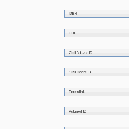
ISBN
DOI
Cinii Articles ID
Cinii Books ID
Permalink
Pubmed ID