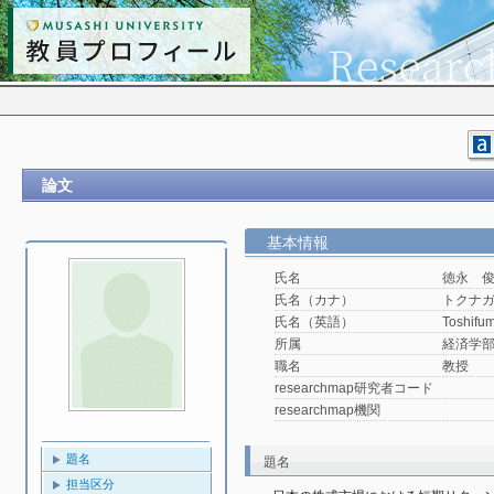
論文
基本情報
氏名
徳永 
氏名（カナ）
トクナ
氏名（英語）
Toshifu
所属
経済学
職名
教授
researchmap研究者コード
researchmap機関
題名
題名
担当区分