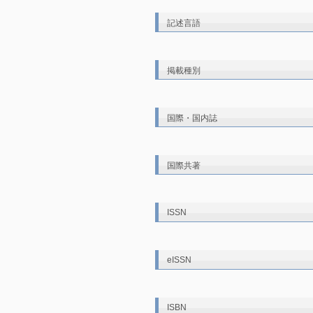
記述言語
掲載種別
国際・国内誌
国際共著
ISSN
eISSN
ISBN