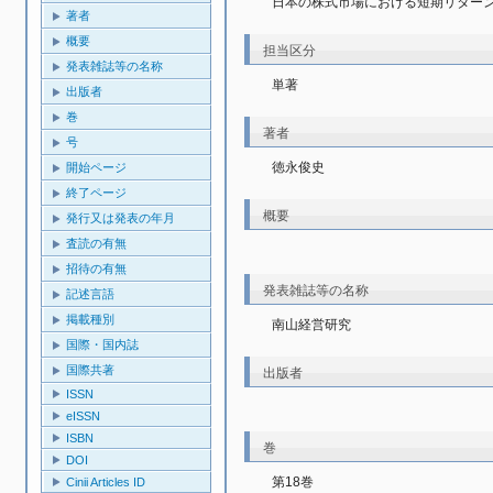
日本の株式市場における短期リター
著者
概要
担当区分
発表雑誌等の名称
単著
出版者
巻
著者
号
徳永俊史
開始ページ
終了ページ
概要
発行又は発表の年月
査読の有無
招待の有無
発表雑誌等の名称
記述言語
掲載種別
南山経営研究
国際・国内誌
国際共著
出版者
ISSN
eISSN
ISBN
巻
DOI
第18巻
Cinii Articles ID