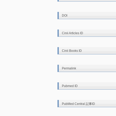
DOI
Cinii Articles ID
Cinii Books ID
Permalink
Pubmed ID
PubMed Central 記事ID