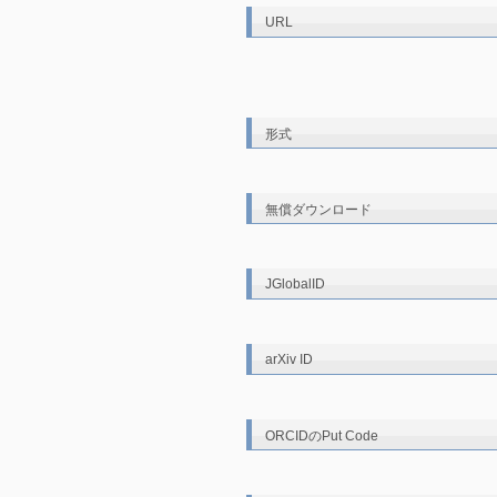
URL
形式
無償ダウンロード
JGlobalID
arXiv ID
ORCIDのPut Code