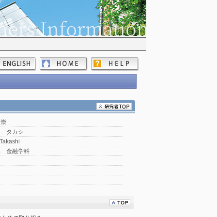
 崇
ラ タカシ
Takashi
部 金融学科