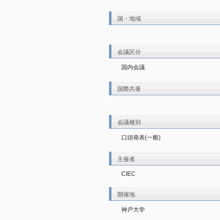
国・地域
会議区分
国内会議
国際共著
会議種別
口頭発表(一般)
主催者
CIEC
開催地
神戸大学