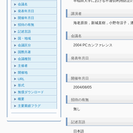
早稲田大学における不適切利用防止
会議名
発表年月日
講演者
開催年月日
海老原崇，新城直樹，小野寺涼子，
招待の有無
記述言語
会議名
国・地域
2004 PCカンファレンス
会議区分
国際共著
発表年月日
会議種別
主催者
開催地
開催年月日
URL
形式
2004/08/05
無償ダウンロード
概要
招待の有無
主要業績フラグ
無し
記述言語
日本語