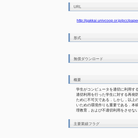
URL
http://gakkai.univcoop.or.jp/pcc/pape
形式
無償ダウンロード
概要
学生がコンピュータを適切に利用する
適切利用を行った学生に対する再発防
ために不可欠である．しかし，以上の
いための環境作りも重要である．本稿
理教育，および不適切利用をさせな
主要業績フラグ