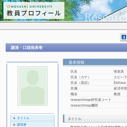
講演・口頭発表等
基本情報
氏名
海老原
氏名（カナ）
エビハ
氏名（英語）
Ebihara 
所属
経済学
職名
教授
researchmap研究者コード
researchmap機関
タイトル
タイトル
講演者