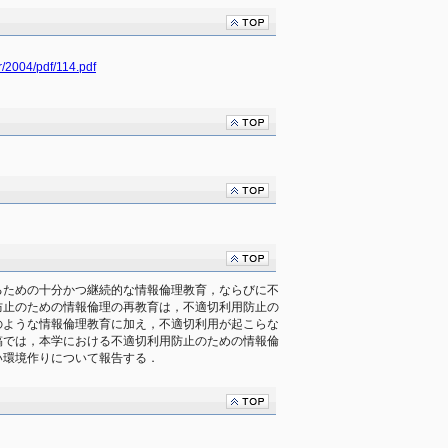
r/2004/pdf/114.pdf
ための十分かつ継続的な情報倫理教育，ならびに不

止のための情報倫理の再教育は，不適切利用防止の

ような情報倫理教育に加え，不適切利用が起こらな

では，本学における不適切利用防止のための情報倫

い環境作りについて報告する．