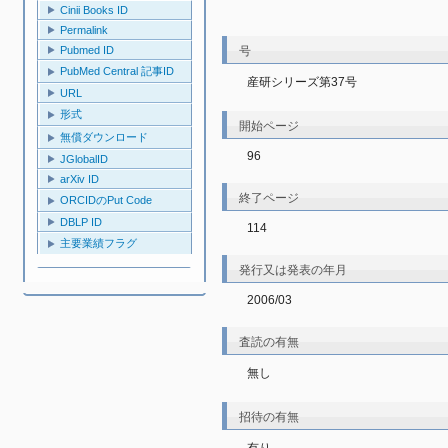
Cinii Books ID
Permalink
号
Pubmed ID
PubMed Central 記事ID
産研シリーズ第37号
URL
形式
開始ページ
無償ダウンロード
96
JGlobalID
arXiv ID
終了ページ
ORCIDのPut Code
DBLP ID
114
主要業績フラグ
発行又は発表の年月
2006/03
査読の有無
無し
招待の有無