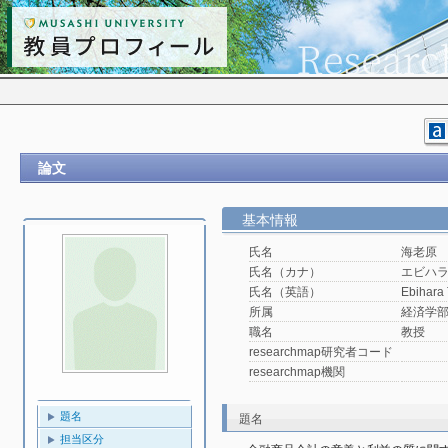
論文
基本情報
氏名
海老原
氏名（カナ）
エビハ
氏名（英語）
Ebihara 
所属
経済学
職名
教授
researchmap研究者コード
researchmap機関
題名
題名
担当区分