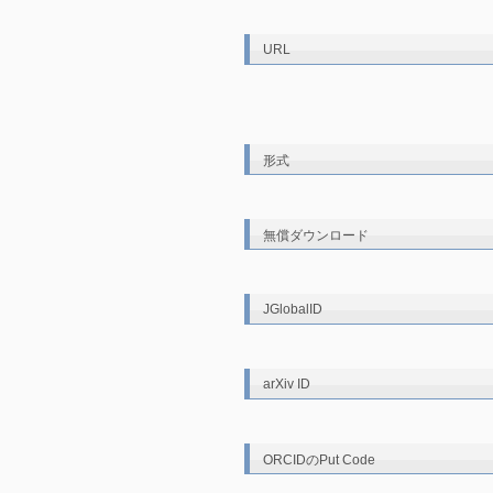
URL
形式
無償ダウンロード
JGlobalID
arXiv ID
ORCIDのPut Code