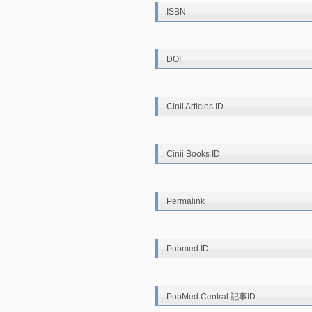
ISBN
DOI
Cinii Articles ID
Cinii Books ID
Permalink
Pubmed ID
PubMed Central 記事ID