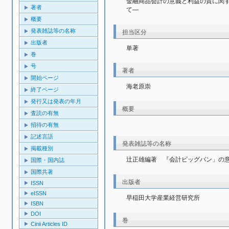
金融商品会計の意義と利益の質に関
著者
て―
概要
発表雑誌等の名称
担当区分
出版者
単著
巻
号
著者
開始ページ
海老原崇
終了ページ
発行又は発表の年月
概要
査読の有無
招待の有無
記述言語
発表雑誌等の名称
掲載種別
辻正雄編著　『会計ビッグバン」の
国際・国内誌
国際共著
出版者
ISSN
eISSN
早稲田大学産業経営研究所
ISBN
DOI
巻
Cinii Articles ID