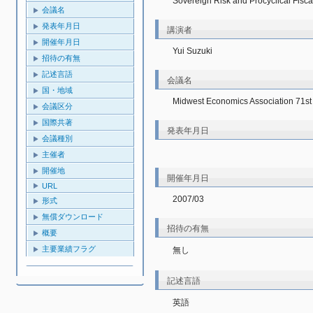
Sovereign Risk and Procyclical Fisc
会議名
発表年月日
講演者
開催年月日
Yui Suzuki
招待の有無
記述言語
会議名
国・地域
Midwest Economics Association 71st
会議区分
国際共著
発表年月日
会議種別
主催者
開催地
開催年月日
URL
2007/03
形式
無償ダウンロード
招待の有無
概要
主要業績フラグ
無し
記述言語
英語