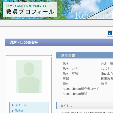
講演・口頭発表等
基本情報
氏名
鈴木 
氏名（カナ）
スズキ
氏名（英語）
Suzuki Y
所属
国際教
職名
教授
researchmap研究者コード
researchmap機関
タイトル
タイトル
講演者