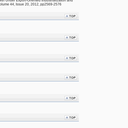
th Under Export-Oriented Industrialization and 
Volume 44, Issue 20, 2012, pp2569-2576