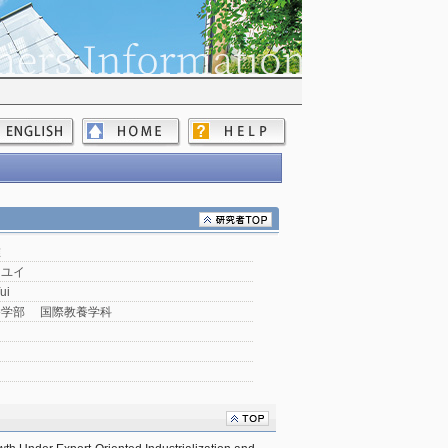
唯
 ユイ
ui
養学部 国際教養学科