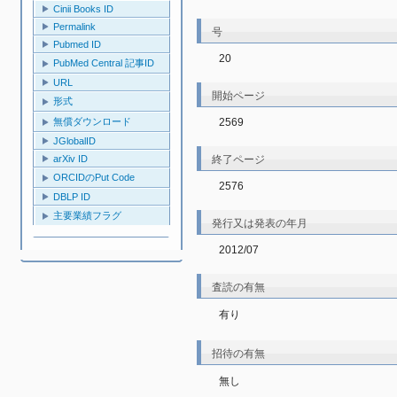
Cinii Books ID
Permalink
号
Pubmed ID
20
PubMed Central 記事ID
URL
開始ページ
形式
2569
無償ダウンロード
JGlobalID
終了ページ
arXiv ID
ORCIDのPut Code
2576
DBLP ID
主要業績フラグ
発行又は発表の年月
2012/07
査読の有無
有り
招待の有無
無し