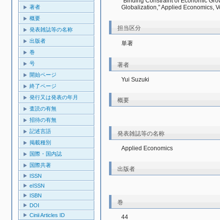
“Binding Constraint of Economic Grow
Globalization,” Applied Economics, 
著者
概要
担当区分
発表雑誌等の名称
出版者
単著
巻
号
著者
開始ページ
Yui Suzuki
終了ページ
発行又は発表の年月
概要
査読の有無
招待の有無
記述言語
発表雑誌等の名称
掲載種別
Applied Economics
国際・国内誌
国際共著
出版者
ISSN
eISSN
ISBN
巻
DOI
Cinii Articles ID
44