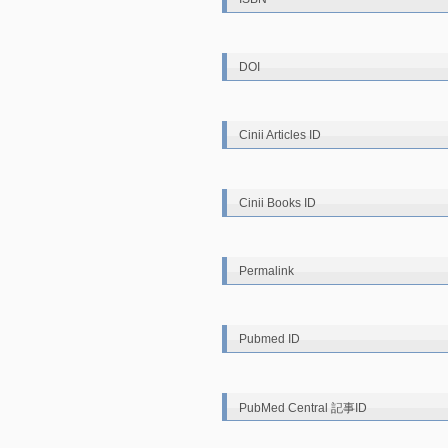
DOI
Cinii Articles ID
Cinii Books ID
Permalink
Pubmed ID
PubMed Central 記事ID