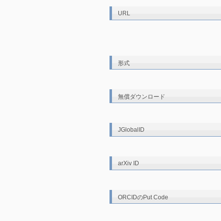
URL
形式
無償ダウンロード
JGlobalID
arXiv ID
ORCIDのPut Code