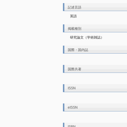
記述言語
英語
掲載種別
研究論文（学術雑誌）
国際・国内誌
国際共著
ISSN
eISSN
ISBN