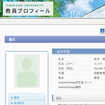
論文
基本情報
氏名
鈴木 
氏名（カナ）
スズキ
氏名（英語）
Suzuki Y
所属
国際教
職名
教授
researchmap研究者コード
researchmap機関
題名
題名
担当区分