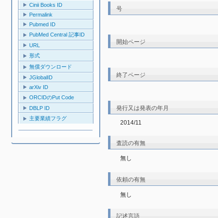
Cinii Books ID
号
Permalink
Pubmed ID
PubMed Central 記事ID
開始ページ
URL
形式
無償ダウンロード
終了ページ
JGlobalID
arXiv ID
ORCIDのPut Code
発行又は発表の年月
DBLP ID
主要業績フラグ
2014/11
査読の有無
無し
依頼の有無
無し
記述言語