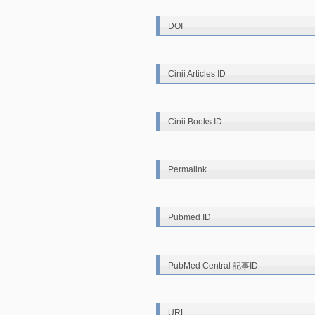
DOI
Cinii Articles ID
Cinii Books ID
Permalink
Pubmed ID
PubMed Central 記事ID
URL