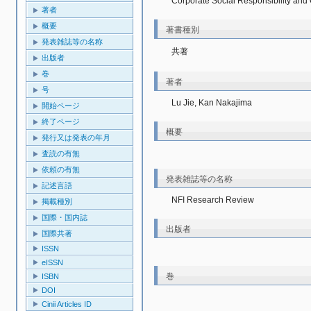
Corporate Social Responsibility and
著者
概要
著書種別
発表雑誌等の名称
共著
出版者
巻
著者
号
Lu Jie, Kan Nakajima
開始ページ
終了ページ
概要
発行又は発表の年月
査読の有無
依頼の有無
発表雑誌等の名称
記述言語
NFI Research Review
掲載種別
国際・国内誌
出版者
国際共著
ISSN
eISSN
巻
ISBN
DOI
Cinii Articles ID