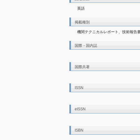
英語
掲載種別
機関テクニカルレポート、技術報告
国際・国内誌
国際共著
ISSN
eISSN
ISBN