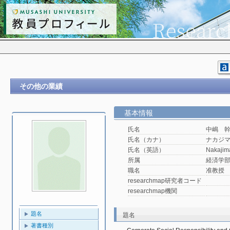
その他の業績
基本情報
氏名
中嶋 
氏名（カナ）
ナカジ
氏名（英語）
Nakajim
所属
経済学
職名
准教授
researchmap研究者コード
researchmap機関
題名
題名
著書種別