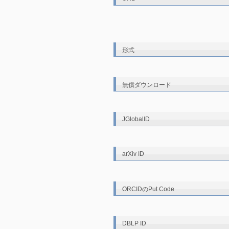
形式
無償ダウンロード
JGlobalID
arXiv ID
ORCIDのPut Code
DBLP ID