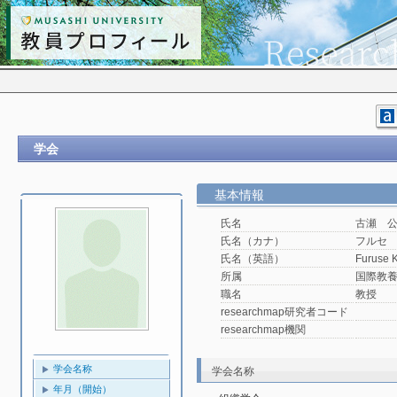
学会
基本情報
氏名
古瀬 
氏名（カナ）
フルセ
氏名（英語）
Furuse K
所属
国際教
職名
教授
researchmap研究者コード
researchmap機関
学会名称
学会名称
年月（開始）