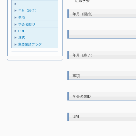
組織学会
年月（終了）
年月（開始）
事項
学会名鑑ID
URL
形式
主要業績フラグ
年月（終了）
事項
学会名鑑ID
URL