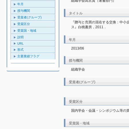
組織学会高宮賞（著書部門）
年月
授与機関
タイトル
受賞者(グループ)
『贈与と売買の混在する交換：中小
受賞区分
ス』白桃書房，2011．
受賞国・地域
説明
年月
URL
2013/06
形式
主要業績フラグ
授与機関
組織学会
受賞者(グループ)
受賞区分
国内学会・会議・シンポジウム等の
受賞国・地域