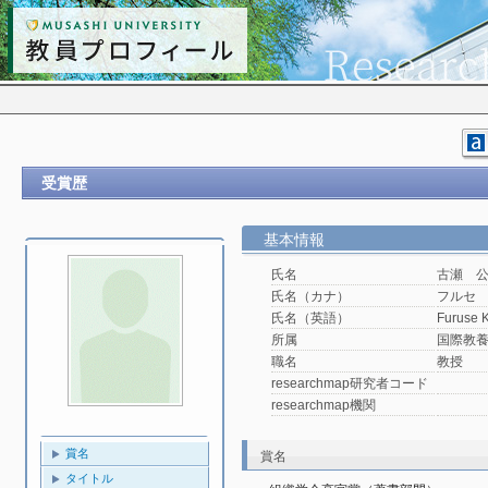
受賞歴
基本情報
氏名
古瀬 
氏名（カナ）
フルセ
氏名（英語）
Furuse K
所属
国際教
職名
教授
researchmap研究者コード
researchmap機関
賞名
賞名
タイトル