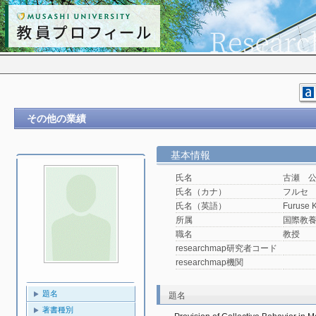
その他の業績
基本情報
氏名
古瀬 
氏名（カナ）
フルセ
氏名（英語）
Furuse K
所属
国際教
職名
教授
researchmap研究者コード
researchmap機関
題名
題名
著書種別