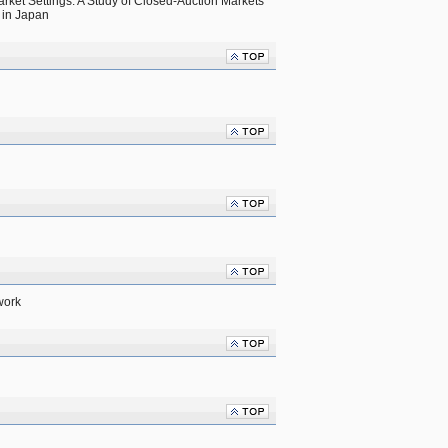
arket Settings: A Study of Closed-Auction Markets 
 in Japan
work