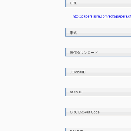
URL
http://papers.ssrn.com/sol3/papers
形式
無償ダウンロード
JGlobalID
arXiv ID
ORCIDのPut Code