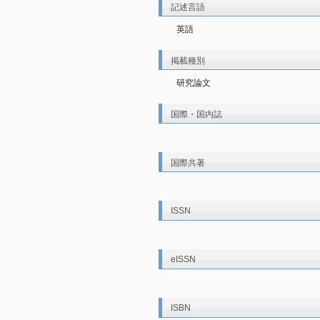
記述言語
英語
掲載種別
研究論文
国際・国内誌
国際共著
ISSN
eISSN
ISBN