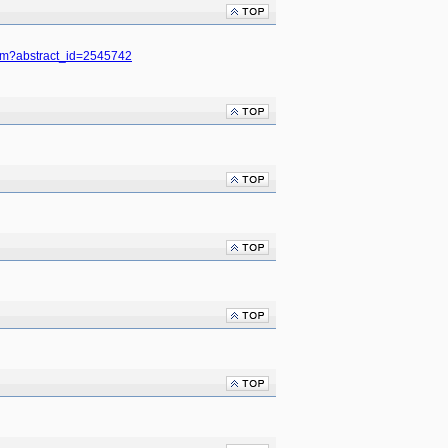
.cfm?abstract_id=2545742