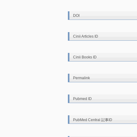
DOI
Cinii Articles ID
Cinii Books ID
Permalink
Pubmed ID
PubMed Central 記事ID