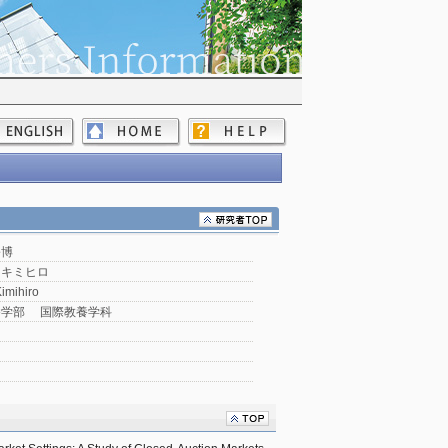
公博
 キミヒロ
imihiro
養学部 国際教養学科