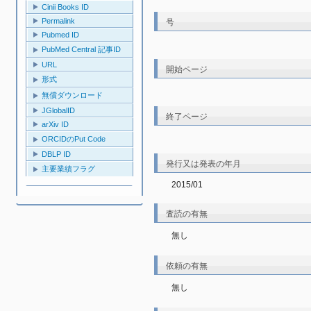
Cinii Books ID
Permalink
号
Pubmed ID
PubMed Central 記事ID
URL
開始ページ
形式
無償ダウンロード
JGlobalID
終了ページ
arXiv ID
ORCIDのPut Code
DBLP ID
発行又は発表の年月
主要業績フラグ
2015/01
査読の有無
無し
依頼の有無
無し