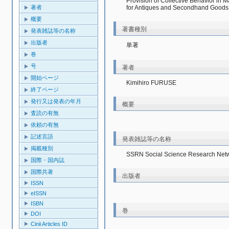
Provision of Collective Behavior in M
for Antiques and Secondhand Goods
著者
概要
著書種別
発表雑誌等の名称
出版者
単著
巻
号
著者
開始ページ
Kimihiro FURUSE
終了ページ
発行又は発表の年月
概要
査読の有無
依頼の有無
記述言語
発表雑誌等の名称
掲載種別
SSRN Social Science Research Net
国際・国内誌
国際共著
出版者
ISSN
eISSN
ISBN
巻
DOI
Cinii Articles ID