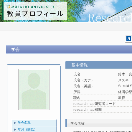
学会
基本情報
氏名
鈴木 
氏名（カナ）
スズキ
氏名（英語）
Suzuki 
所属
経済学
職名
教授
researchmap研究者コード
researchmap機関
学会名称
学会名称
年月（開始）