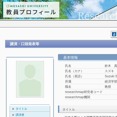
講演・口頭発表等
基本情報
氏名
鈴木 
氏名（カナ）
スズキ
氏名（英語）
Suzuki 
所属
経済学
職名
教授
researchmap研究者コード
researchmap機関
タイトル
タイトル
講演者