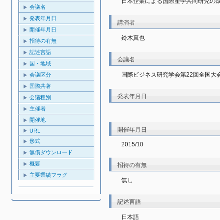
日本企業による国際産学共同研究の
会議名
発表年月日
講演者
開催年月日
鈴木真也
招待の有無
記述言語
会議名
国・地域
国際ビジネス研究学会第22回全国大
会議区分
国際共著
発表年月日
会議種別
主催者
開催地
開催年月日
URL
形式
2015/10
無償ダウンロード
概要
招待の有無
主要業績フラグ
無し
記述言語
日本語