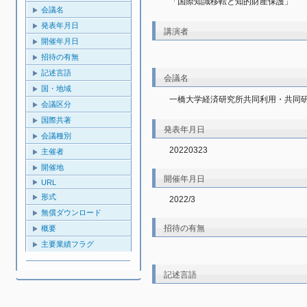
「国際知識移転と知的財産保護」
会議名
発表年月日
講演者
開催年月日
招待の有無
記述言語
会議名
国・地域
一橋大学経済研究所共同利用・共同
会議区分
国際共著
発表年月日
会議種別
20220323
主催者
開催地
開催年月日
URL
形式
2022/3
無償ダウンロード
招待の有無
概要
主要業績フラグ
記述言語