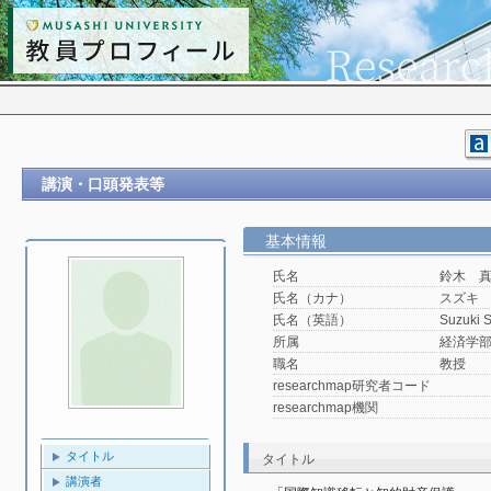
講演・口頭発表等
基本情報
氏名
鈴木 
氏名（カナ）
スズキ
氏名（英語）
Suzuki 
所属
経済学
職名
教授
researchmap研究者コード
researchmap機関
タイトル
タイトル
講演者