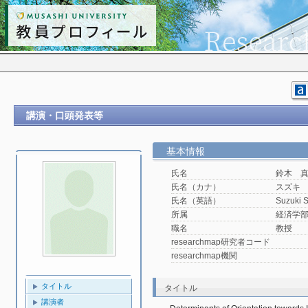
講演・口頭発表等
基本情報
氏名
鈴木 
氏名（カナ）
スズキ
氏名（英語）
Suzuki 
所属
経済学
職名
教授
researchmap研究者コード
researchmap機関
タイトル
タイトル
講演者