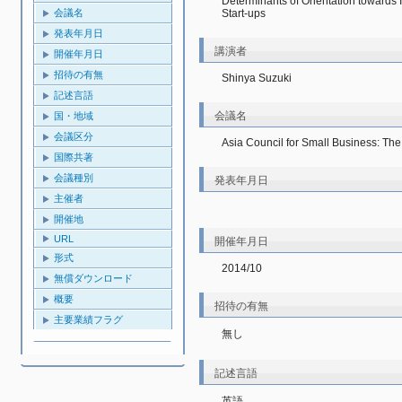
Determinants of Orientation towards 
Start-ups
会議名
発表年月日
講演者
開催年月日
招待の有無
Shinya Suzuki
記述言語
会議名
国・地域
会議区分
Asia Council for Small Business: Th
国際共著
会議種別
発表年月日
主催者
開催地
URL
開催年月日
形式
2014/10
無償ダウンロード
概要
招待の有無
主要業績フラグ
無し
記述言語
英語