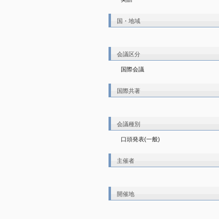
国・地域
会議区分
国際会議
国際共著
会議種別
口頭発表(一般)
主催者
開催地