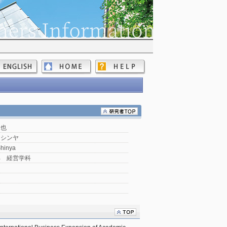
真也
 シンヤ
Shinya
部 経営学科