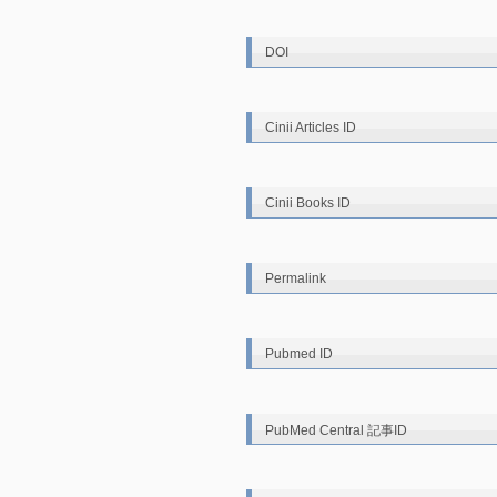
DOI
Cinii Articles ID
Cinii Books ID
Permalink
Pubmed ID
PubMed Central 記事ID