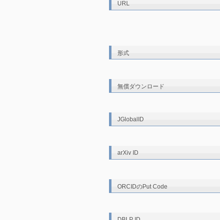
URL
形式
無償ダウンロード
JGlobalID
arXiv ID
ORCIDのPut Code
DBLP ID