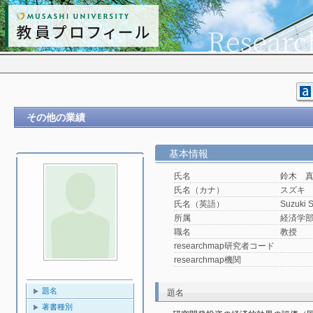
その他の業績
基本情報
氏名
鈴木 
氏名（カナ）
スズキ
氏名（英語）
Suzuki 
所属
経済学
職名
教授
researchmap研究者コード
researchmap機関
題名
題名
著書種別