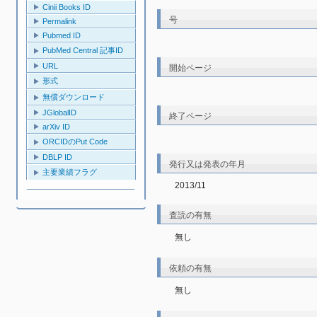
Cinii Books ID
号
Permalink
Pubmed ID
PubMed Central 記事ID
URL
開始ページ
形式
無償ダウンロード
JGlobalID
終了ページ
arXiv ID
ORCIDのPut Code
DBLP ID
発行又は発表の年月
主要業績フラグ
2013/11
査読の有無
無し
依頼の有無
無し