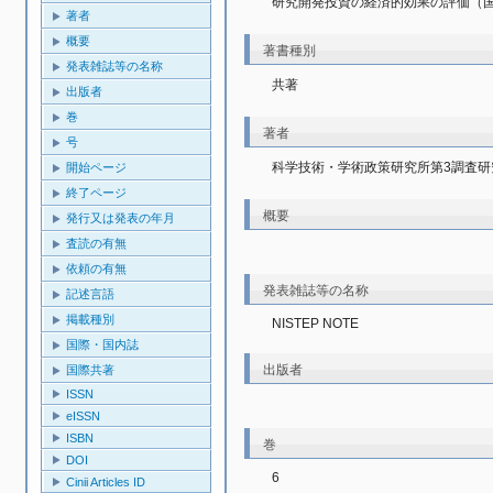
研究開発投資の経済的効果の評価（
著者
概要
著書種別
発表雑誌等の名称
共著
出版者
巻
著者
号
科学技術・学術政策研究所第3調査研
開始ページ
終了ページ
概要
発行又は発表の年月
査読の有無
依頼の有無
発表雑誌等の名称
記述言語
掲載種別
NISTEP NOTE
国際・国内誌
出版者
国際共著
ISSN
eISSN
ISBN
巻
DOI
6
Cinii Articles ID