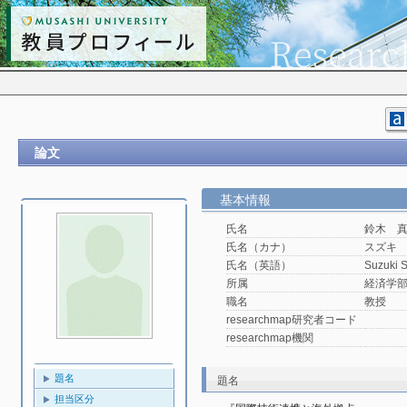
論文
基本情報
氏名
鈴木 
氏名（カナ）
スズキ
氏名（英語）
Suzuki 
所属
経済学
職名
教授
researchmap研究者コード
researchmap機関
題名
題名
担当区分