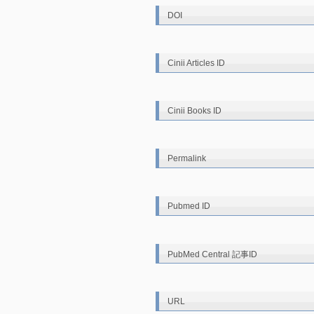
DOI
Cinii Articles ID
Cinii Books ID
Permalink
Pubmed ID
PubMed Central 記事ID
URL