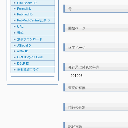
Cinii Books ID
号
Permalink
Pubmed ID
PubMed Central 記事ID
URL
開始ページ
形式
無償ダウンロード
JGlobalID
終了ページ
arXiv ID
ORCIDのPut Code
DBLP ID
発行又は発表の年月
主要業績フラグ
201903
査読の有無
招待の有無
記述言語