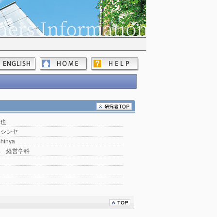
真也
 シンヤ
Shinya
部 経営学科