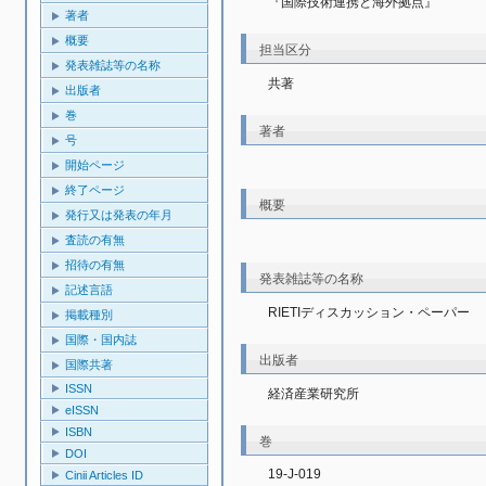
『国際技術連携と海外拠点』
著者
概要
担当区分
発表雑誌等の名称
共著
出版者
巻
著者
号
開始ページ
終了ページ
概要
発行又は発表の年月
査読の有無
招待の有無
発表雑誌等の名称
記述言語
RIETIディスカッション・ペーパー
掲載種別
国際・国内誌
出版者
国際共著
ISSN
経済産業研究所
eISSN
ISBN
巻
DOI
19-J-019
Cinii Articles ID