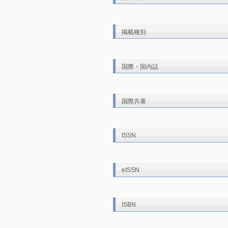
掲載種別
国際・国内誌
国際共著
ISSN
eISSN
ISBN