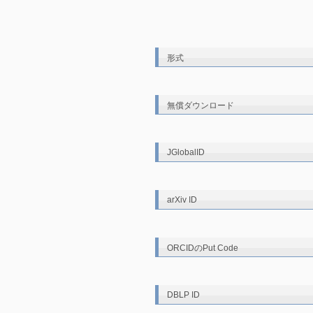
形式
無償ダウンロード
JGlobalID
arXiv ID
ORCIDのPut Code
DBLP ID