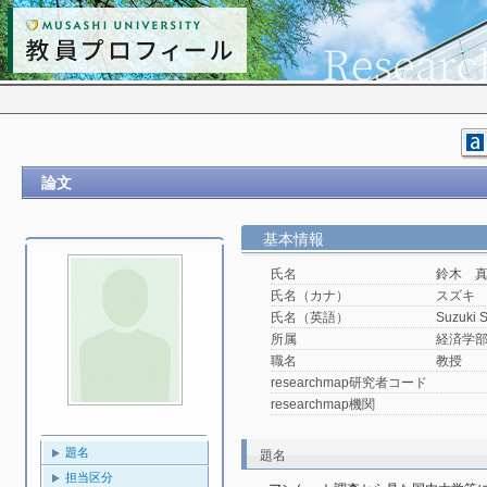
論文
基本情報
氏名
鈴木 
氏名（カナ）
スズキ
氏名（英語）
Suzuki 
所属
経済学
職名
教授
researchmap研究者コード
researchmap機関
題名
題名
担当区分