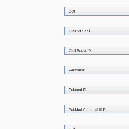
DOI
Cinii Articles ID
Cinii Books ID
Permalink
Pubmed ID
PubMed Central 記事ID