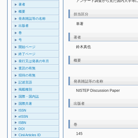
アンケート調査から見た国内大学等
著者
概要
担当区分
発表雑誌等の名称
単著
出版者
巻
著者
号
鈴木真也
開始ページ
終了ページ
概要
発行又は発表の年月
査読の有無
招待の有無
発表雑誌等の名称
記述言語
掲載種別
NISTEP Discussion Paper
国際・国内誌
出版者
国際共著
ISSN
eISSN
ISBN
巻
DOI
145
Cinii Articles ID