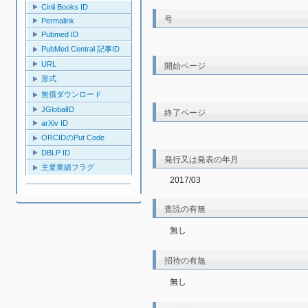
Cinii Books ID
号
Permalink
Pubmed ID
PubMed Central 記事ID
URL
開始ページ
形式
無償ダウンロード
JGlobalID
終了ページ
arXiv ID
ORCIDのPut Code
DBLP ID
発行又は発表の年月
主要業績フラグ
2017/03
査読の有無
無し
招待の有無
無し