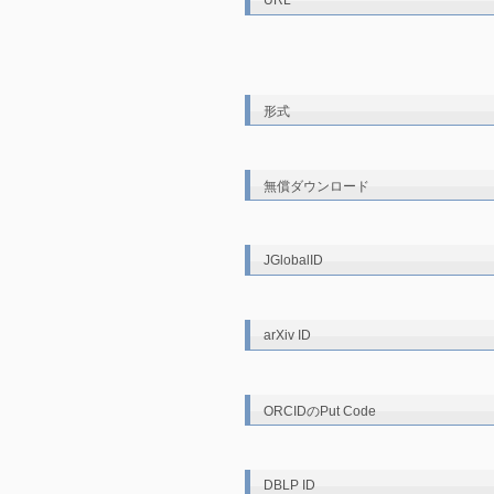
URL
形式
無償ダウンロード
JGlobalID
arXiv ID
ORCIDのPut Code
DBLP ID