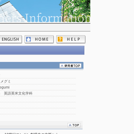
愛
 メグミ
egumi
部 英語英米文化学科