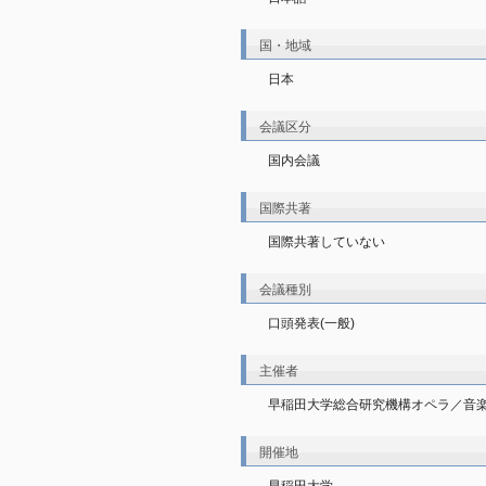
国・地域
日本
会議区分
国内会議
国際共著
国際共著していない
会議種別
口頭発表(一般)
主催者
早稲田大学総合研究機構オペラ／音
開催地