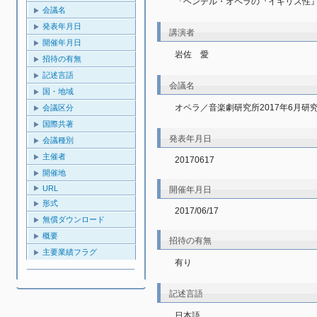
「ヘンデル・オペラの『イギリス性』
会議名
発表年月日
講演者
開催年月日
岩佐　愛
招待の有無
記述言語
会議名
国・地域
オペラ／音楽劇研究所2017年6月研
会議区分
国際共著
発表年月日
会議種別
主催者
20170617
開催地
URL
開催年月日
形式
2017/06/17
無償ダウンロード
概要
招待の有無
主要業績フラグ
有り
記述言語
日本語