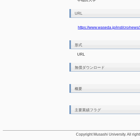
早稲田大学
URL
https://www.waseda.jp/inst/cro/news
形式
URL
無償ダウンロード
概要
主要業績フラグ