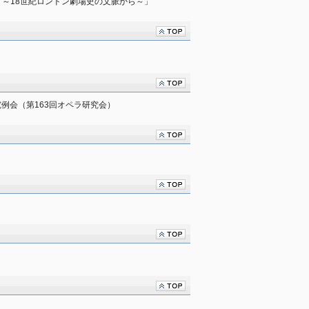
～18世紀ロンドン劇場史の文脈から～」
究例会（第163回オペラ研究会）