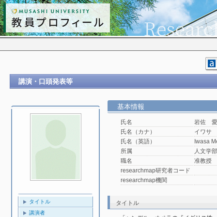
講演・口頭発表等
基本情報
氏名
岩佐 
氏名（カナ）
イワサ
氏名（英語）
Iwasa M
所属
人文学
職名
准教授
researchmap研究者コード
researchmap機関
タイトル
タイトル
講演者