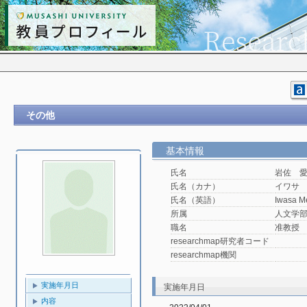
その他
基本情報
氏名
岩佐 
氏名（カナ）
イワサ
氏名（英語）
Iwasa M
所属
人文学
職名
准教授
researchmap研究者コード
researchmap機関
実施年月日
実施年月日
内容