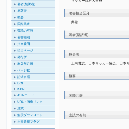
サッカー百科大事典
著者(翻訳者)
原著者
著書担当区分
概要
共著
国際共著
査読の有無
著者(翻訳者)
著書種別
担当範囲
担当ページ
原著者
発行所
上向貫志、日本サッカー協会、日本
出版年月日
ページ数
概要
記述言語
DOI
ISBN
ASINコード
国際共著
URL・画像リンク
形式
査読の有無
無償ダウンロード
主要業績フラグ