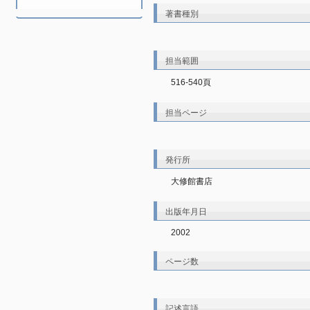
著書種別
担当範囲
516-540頁
担当ページ
発行所
大修館書店
出版年月日
2002
ページ数
記述言語