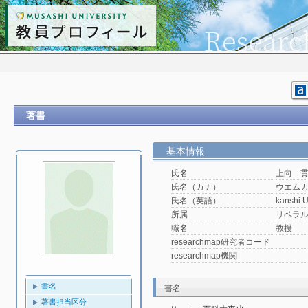
著書
基本情報
氏名
上向 
氏名（カナ）
ウエム
氏名（英語）
kanshi 
所属
リベラ
職名
教授
researchmap研究者コード
researchmap機関
書名
書名
著書担当区分