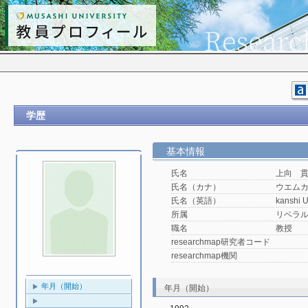
学歴
基本情報
氏名
上向 
氏名（カナ）
ウエム
氏名（英語）
kanshi 
所属
リベラ
職名
教授
researchmap研究者コード
researchmap機関
年月（開始）
年月（開始）