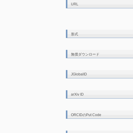
URL
形式
無償ダウンロード
JGlobalID
arXiv ID
ORCIDのPut Code