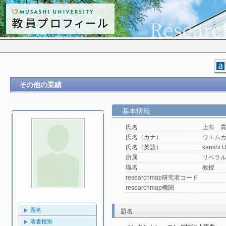
その他の業績
基本情報
氏名
上向 
氏名（カナ）
ウエム
氏名（英語）
kanshi 
所属
リベラ
職名
教授
researchmap研究者コード
researchmap機関
題名
題名
著書種別