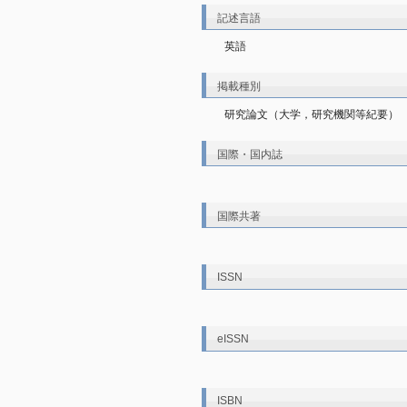
記述言語
英語
掲載種別
研究論文（大学，研究機関等紀要）
国際・国内誌
国際共著
ISSN
eISSN
ISBN