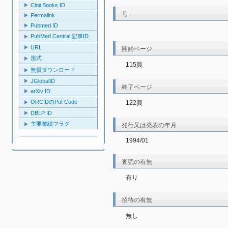
Cinii Books ID
号
Permalink
Pubmed ID
PubMed Central 記事ID
URL
開始ページ
形式
115頁
無償ダウンロード
JGlobalID
終了ページ
arXiv ID
ORCIDのPut Code
122頁
DBLP ID
主要業績フラグ
発行又は発表の年月
1994/01
査読の有無
有り
招待の有無
無し