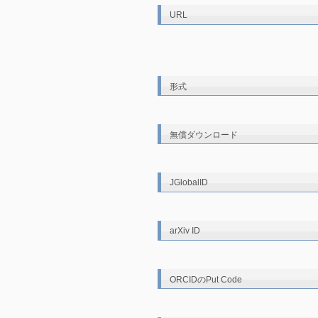
URL
形式
無償ダウンロード
JGlobalID
arXiv ID
ORCIDのPut Code