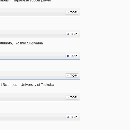
ditions in Japanese soccer player
atumoto、Yoshio Sugiyama
port Sciences、University of Tsukuba