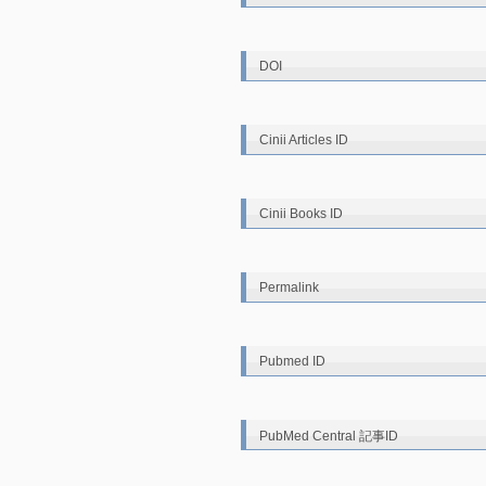
DOI
Cinii Articles ID
Cinii Books ID
Permalink
Pubmed ID
PubMed Central 記事ID