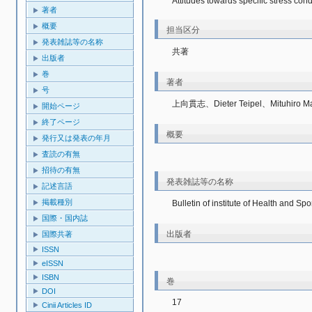
Attitudes towards specific stress con
著者
概要
担当区分
発表雑誌等の名称
共著
出版者
巻
著者
号
上向貫志、Dieter Teipel、Mituhiro M
開始ページ
終了ページ
概要
発行又は発表の年月
査読の有無
招待の有無
発表雑誌等の名称
記述言語
掲載種別
Bulletin of institute of Health and S
国際・国内誌
出版者
国際共著
ISSN
eISSN
ISBN
巻
DOI
17
Cinii Articles ID