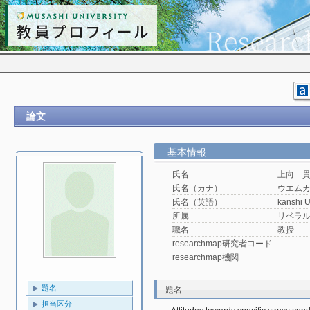
論文
基本情報
氏名
上向 
氏名（カナ）
ウエム
氏名（英語）
kanshi 
所属
リベラ
職名
教授
researchmap研究者コード
researchmap機関
題名
題名
担当区分