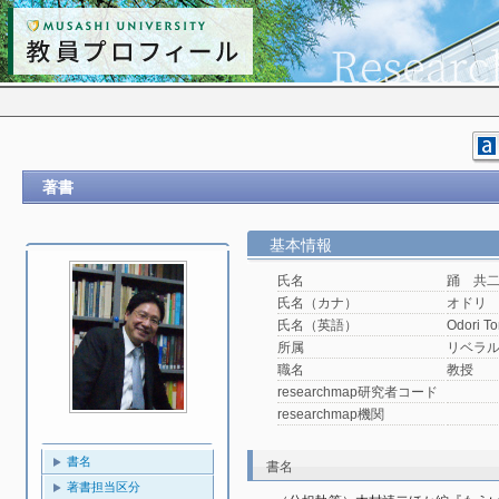
著書
基本情報
氏名
踊 共
氏名（カナ）
オドリ
氏名（英語）
Odori To
所属
リベラ
職名
教授
researchmap研究者コード
researchmap機関
書名
書名
著書担当区分