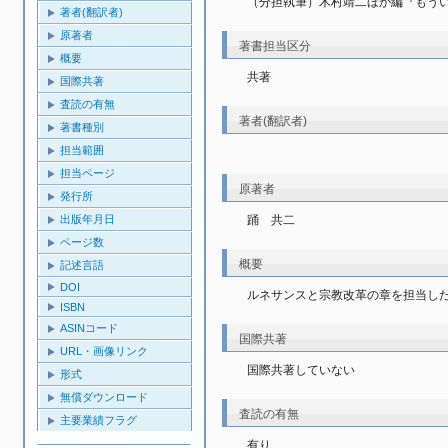
（分担執筆）木村靖二ほか編『もういち
著者(翻訳者)
原著者
著書担当区分
概要
共著
国際共著
査読の有無
著者(翻訳者)
著書種別
担当範囲
担当ページ
原著者
発行所
出版年月日
踊　共二
ページ数
概要
記述言語
DOI
ルネサンスと宗教改革の章を担当し
ISBN
ASINコード
国際共著
URL・画像リンク
国際共著していない
形式
無償ダウンロード
査読の有無
主要業績フラグ
有り