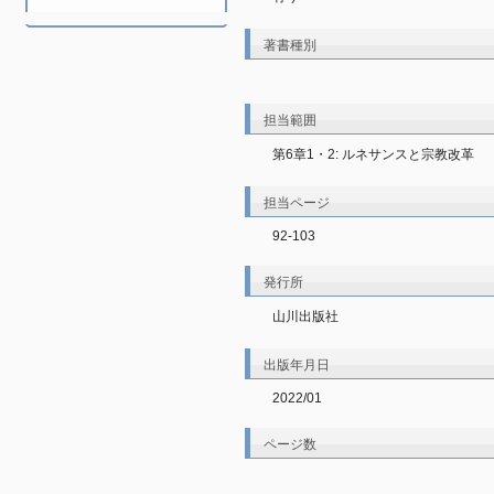
著書種別
担当範囲
第6章1・2: ルネサンスと宗教改革
担当ページ
92-103
発行所
山川出版社
出版年月日
2022/01
ページ数