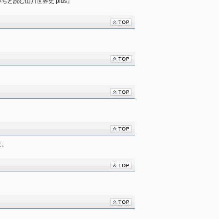
ど読む山川世界史 plus』
た。