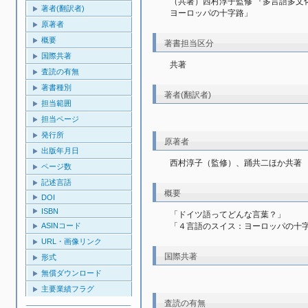
（共著）西村淳子監修 『多言語多文
著者(翻訳者)
ヨーロッパの十字路」
原著者
概要
著書担当区分
国際共著
共著
査読の有無
著書種別
著者(翻訳者)
担当範囲
担当ページ
発行所
原著者
出版年月日
西村淳子（監修）、踊共二ほか共著
ページ数
記述言語
概要
DOI
ISBN
「ドイツ語ってどんな言葉？」

ASINコード
「４言語のスイス：ヨーロッパの十
URL・画像リンク
国際共著
形式
無償ダウンロード
主要業績フラグ
査読の有無