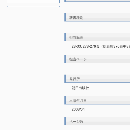
著書種別
担当範囲
28-33, 278-279頁（総頁数376頁中
担当ページ
発行所
朝日出版社
出版年月日
2008/04
ページ数