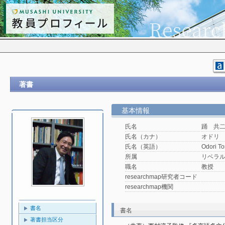
著書
基本情報
氏名
踊 共
氏名（カナ）
オドリ
氏名（英語）
Odori To
所属
リベラ
職名
教授
researchmap研究者コード
researchmap機関
書名
書名
著書担当区分