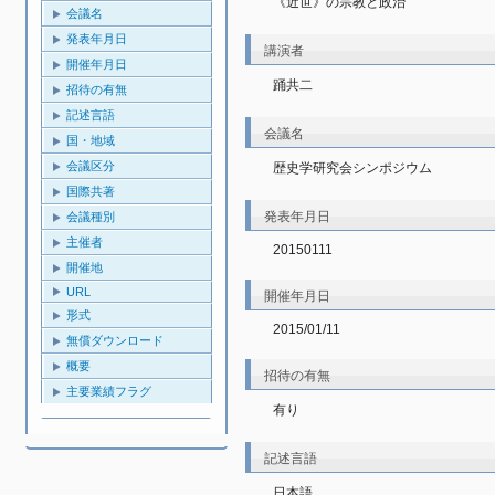
《近世》の宗教と政治
会議名
発表年月日
講演者
開催年月日
踊共二
招待の有無
記述言語
会議名
国・地域
会議区分
歴史学研究会シンポジウム
国際共著
発表年月日
会議種別
主催者
20150111
開催地
URL
開催年月日
形式
2015/01/11
無償ダウンロード
概要
招待の有無
主要業績フラグ
有り
記述言語
日本語