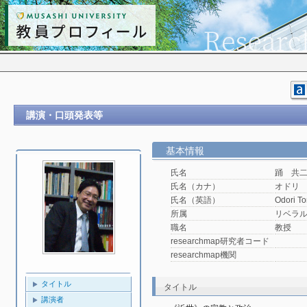
講演・口頭発表等
基本情報
氏名
踊 共
氏名（カナ）
オドリ
氏名（英語）
Odori To
所属
リベラ
職名
教授
researchmap研究者コード
researchmap機関
タイトル
タイトル
講演者