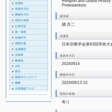
Religion and Global History 
会議名
Protestantism
発表年月日
開催年月日
講演者
招待の有無
踊 共二
記述言語
国・地域
会議名
会議区分
国際共著
日本宗教学会第83回学術大
会議種別
主催者
発表年月日
開催地
20240914
URL
形式
開催年月日
無償ダウンロード
2024/09/13-15
概要
主要業績フラグ
招待の有無
有り