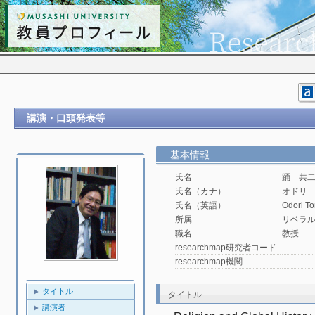
講演・口頭発表等
基本情報
氏名
踊 共
氏名（カナ）
オドリ
氏名（英語）
Odori To
所属
リベラ
職名
教授
researchmap研究者コード
researchmap機関
タイトル
タイトル
講演者