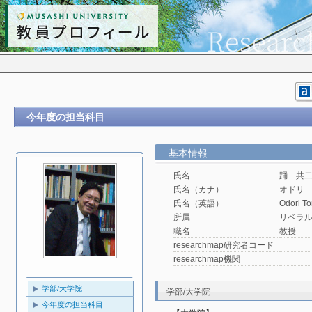
今年度の担当科目
基本情報
氏名
踊 共
氏名（カナ）
オドリ
氏名（英語）
Odori To
所属
リベラ
職名
教授
researchmap研究者コード
researchmap機関
学部/大学院
学部/大学院
今年度の担当科目