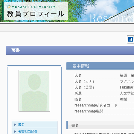
著書
基本情報
氏名
福原 
氏名（カナ）
フクハ
氏名（英語）
Fukuhar
所属
人文学
職名
教授
researchmap研究者コード
researchmap機関
書名
書名
著書担当区分