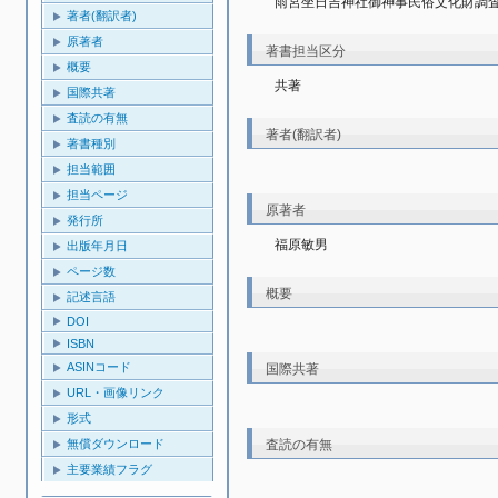
雨宮坐日吉神社御神事民俗文化財調
著者(翻訳者)
原著者
著書担当区分
概要
共著
国際共著
査読の有無
著者(翻訳者)
著書種別
担当範囲
担当ページ
原著者
発行所
福原敏男
出版年月日
ページ数
概要
記述言語
DOI
ISBN
ASINコード
国際共著
URL・画像リンク
形式
査読の有無
無償ダウンロード
主要業績フラグ