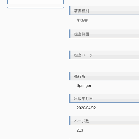
著書種別
学術書
担当範囲
担当ページ
発行所
Springer
出版年月日
2020/04/02
ページ数
213