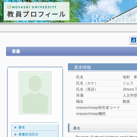
著書
基本情報
氏名
地村 
氏名（カナ）
ジムラ
氏名（英語）
Jimura 
所属
人文学
職名
教授
researchmap研究者コード
researchmap機関
書名
書名
著書担当区分