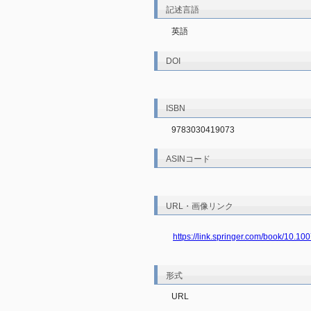
記述言語
英語
DOI
ISBN
9783030419073
ASINコード
URL・画像リンク
https://link.springer.com/book/10.1
形式
URL