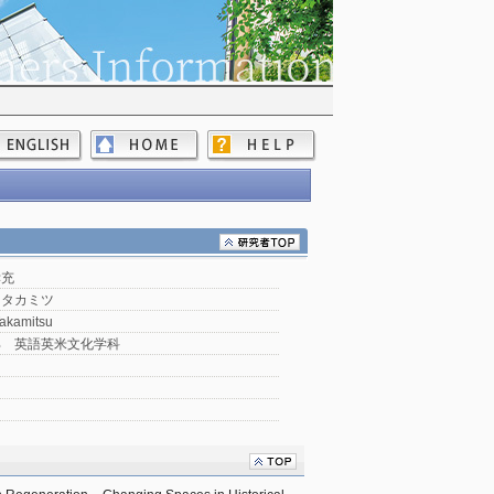
孝充
 タカミツ
Takamitsu
部 英語英米文化学科