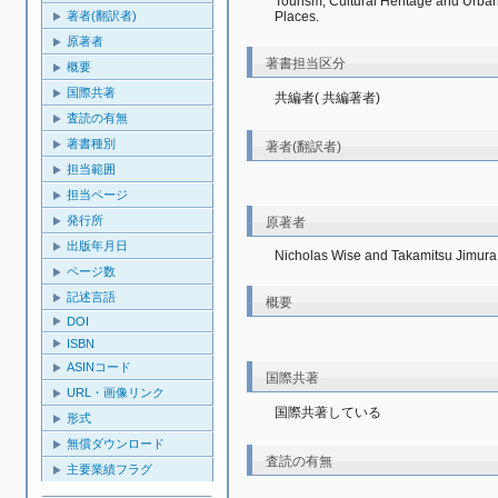
Tourism, Cultural Heritage and Urba
Places.
著者(翻訳者)
原著者
著書担当区分
概要
国際共著
共編者( 共編著者)
査読の有無
著書種別
著者(翻訳者)
担当範囲
担当ページ
発行所
原著者
出版年月日
Nicholas Wise and Takamitsu Jimura
ページ数
記述言語
概要
DOI
ISBN
ASINコード
国際共著
URL・画像リンク
国際共著している
形式
無償ダウンロード
査読の有無
主要業績フラグ