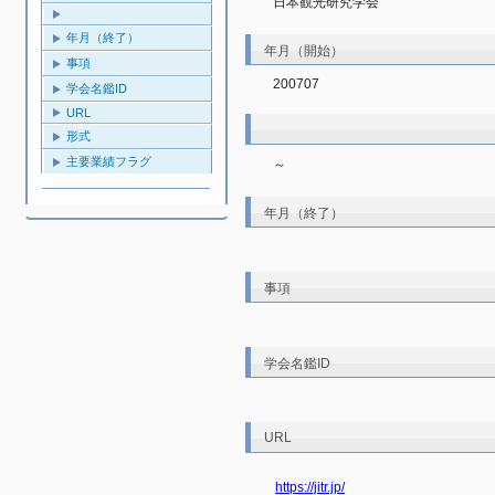
日本観光研究学会
年月（終了）
年月（開始）
事項
200707
学会名鑑ID
URL
形式
主要業績フラグ
～
年月（終了）
事項
学会名鑑ID
URL
https://jitr.jp/