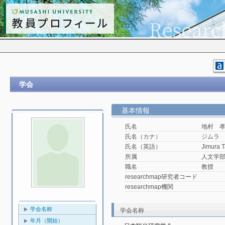
学会
基本情報
氏名
地村 
氏名（カナ）
ジムラ
氏名（英語）
Jimura 
所属
人文学
職名
教授
researchmap研究者コード
researchmap機関
学会名称
学会名称
年月（開始）