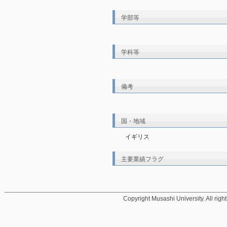
学部等
学科等
備考
国・地域
イギリス
主要業績フラグ