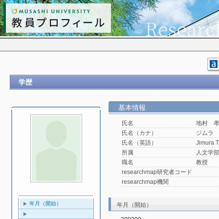
学歴
基本情報
氏名
地村 
氏名（カナ）
ジムラ
氏名（英語）
Jimura 
所属
人文学
職名
教授
researchmap研究者コード
researchmap機関
年月（開始）
年月（開始）