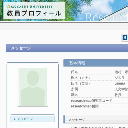
メッセージ
基本情報
氏名
地村 
氏名（カナ）
ジムラ
氏名（英語）
Jimura 
所属
人文学
職名
教授
researchmap研究者コード
researchmap機関
メッセージ
メッセージ