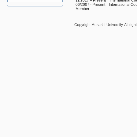
11/2017 – Present    International 
06/2007 - Present    International C
Member 