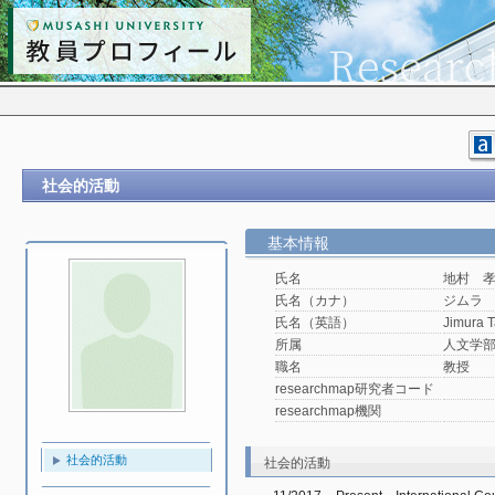
社会的活動
基本情報
氏名
地村 
氏名（カナ）
ジムラ
氏名（英語）
Jimura 
所属
人文学
職名
教授
researchmap研究者コード
researchmap機関
社会的活動
社会的活動