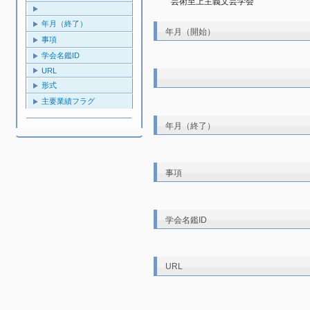
芸術至上主義文芸学会
年月（終了）
年月（開始）
事項
学会名鑑ID
URL
形式
主要業績フラグ
年月（終了）
事項
学会名鑑ID
URL