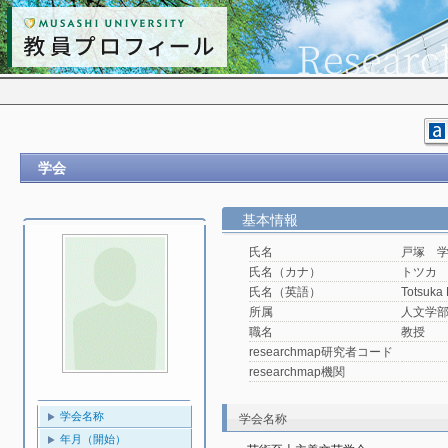
学会
基本情報
氏名
戸塚 
氏名（カナ）
トツカ
氏名（英語）
Totsuka
所属
人文学
職名
教授
researchmap研究者コード
researchmap機関
学会名称
学会名称
年月（開始）