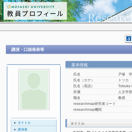
講演・口頭発表等
基本情報
氏名
戸塚 
氏名（カナ）
トツカ
氏名（英語）
Totsuka
所属
人文学
職名
教授
researchmap研究者コード
researchmap機関
タイトル
タイトル
講演者