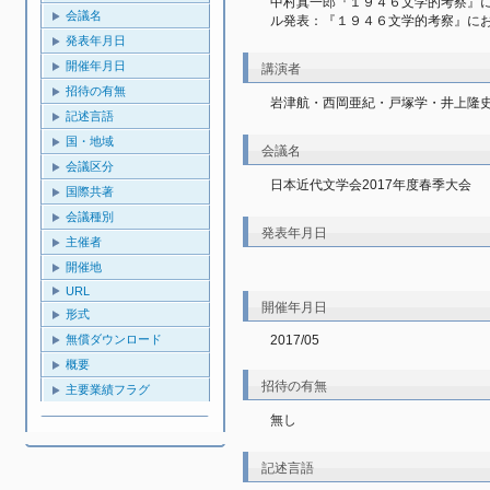
中村真一郎『１９４６文学的考察』
会議名
ル発表：『１９４６文学的考察』におけ
発表年月日
開催年月日
講演者
招待の有無
岩津航・西岡亜紀・戸塚学・井上隆
記述言語
国・地域
会議名
会議区分
日本近代文学会2017年度春季大会
国際共著
会議種別
発表年月日
主催者
開催地
URL
開催年月日
形式
2017/05
無償ダウンロード
概要
招待の有無
主要業績フラグ
無し
記述言語