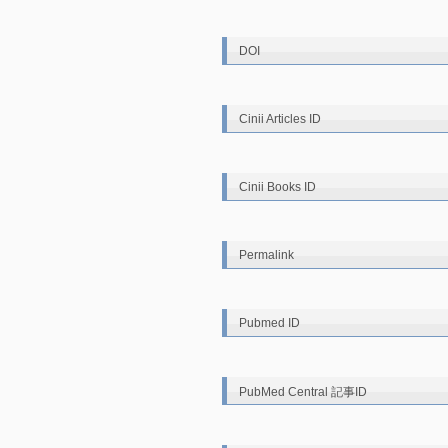
DOI
Cinii Articles ID
Cinii Books ID
Permalink
Pubmed ID
PubMed Central 記事ID