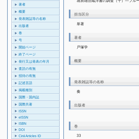
堀辰雄旧蔵洋書の調査（十）―プル
著者
概要
担当区分
発表雑誌等の名称
単著
出版者
巻
著者
号
戸塚学
開始ページ
終了ページ
概要
発行又は発表の年月
査読の有無
招待の有無
発表雑誌等の名称
記述言語
掲載種別
奏
国際・国内誌
国際共著
出版者
ISSN
eISSN
ISBN
巻
DOI
33
Cinii Articles ID