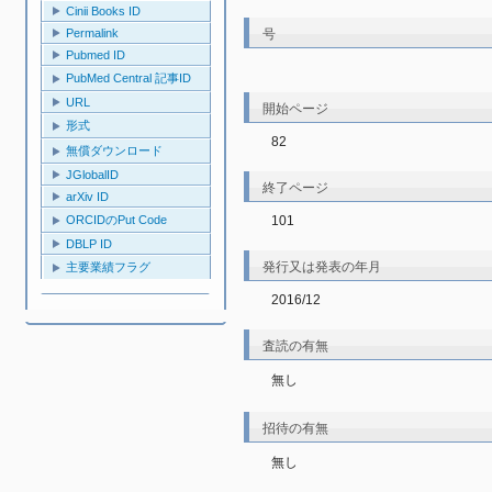
Cinii Books ID
号
Permalink
Pubmed ID
PubMed Central 記事ID
URL
開始ページ
形式
82
無償ダウンロード
JGlobalID
終了ページ
arXiv ID
101
ORCIDのPut Code
DBLP ID
発行又は発表の年月
主要業績フラグ
2016/12
査読の有無
無し
招待の有無
無し