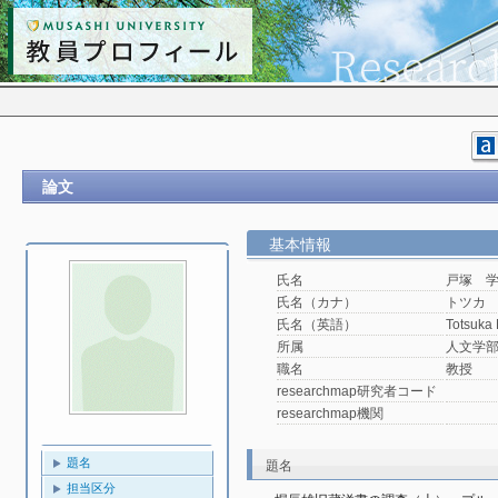
論文
基本情報
氏名
戸塚 
氏名（カナ）
トツカ
氏名（英語）
Totsuka
所属
人文学
職名
教授
researchmap研究者コード
researchmap機関
題名
題名
担当区分