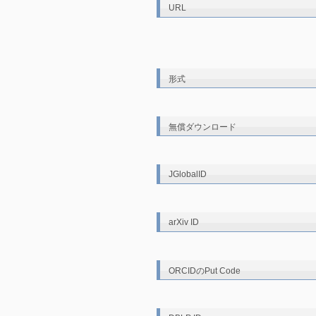
URL
形式
無償ダウンロード
JGlobalID
arXiv ID
ORCIDのPut Code