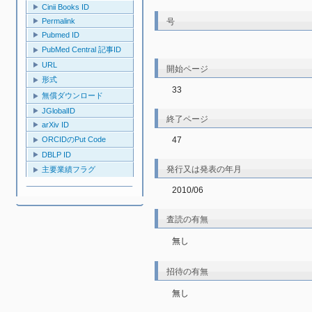
Cinii Books ID
号
Permalink
Pubmed ID
PubMed Central 記事ID
URL
開始ページ
形式
33
無償ダウンロード
JGlobalID
終了ページ
arXiv ID
47
ORCIDのPut Code
DBLP ID
発行又は発表の年月
主要業績フラグ
2010/06
査読の有無
無し
招待の有無
無し