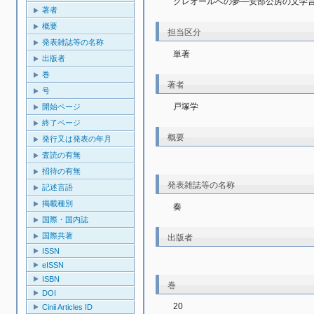
クレオールへの夢―安部公房の文学
著者
概要
担当区分
発表雑誌等の名称
単著
出版者
巻
著者
号
戸塚学
開始ページ
終了ページ
概要
発行又は発表の年月
査読の有無
招待の有無
発表雑誌等の名称
記述言語
掲載種別
奏
国際・国内誌
国際共著
出版者
ISSN
eISSN
ISBN
巻
DOI
20
Cinii Articles ID