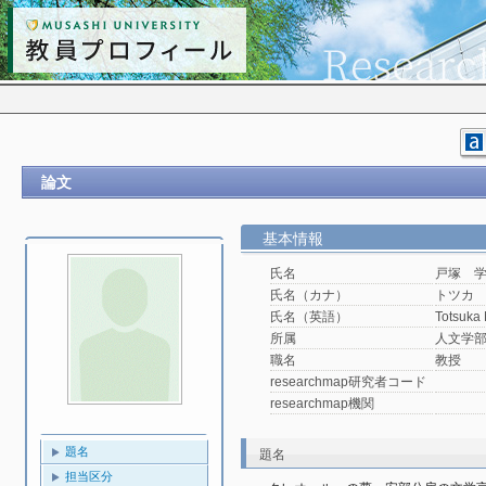
論文
基本情報
氏名
戸塚 
氏名（カナ）
トツカ
氏名（英語）
Totsuka
所属
人文学
職名
教授
researchmap研究者コード
researchmap機関
題名
題名
担当区分