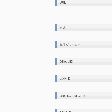
URL
形式
無償ダウンロード
JGlobalID
arXiv ID
ORCIDのPut Code