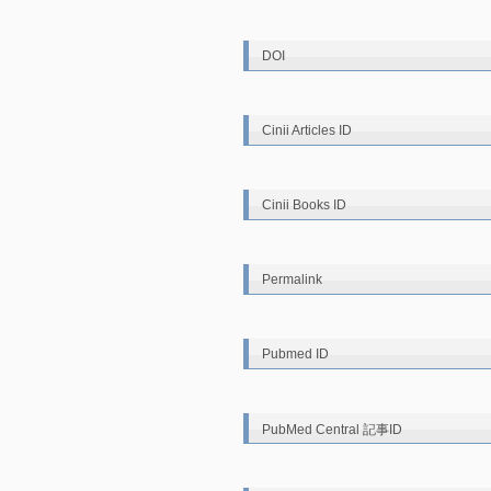
DOI
Cinii Articles ID
Cinii Books ID
Permalink
Pubmed ID
PubMed Central 記事ID