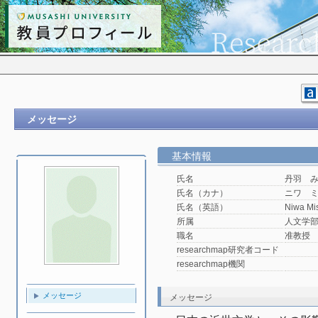
メッセージ
基本情報
氏名
丹羽 
氏名（カナ）
ニワ 
氏名（英語）
Niwa Mi
所属
人文学
職名
准教授
researchmap研究者コード
researchmap機関
メッセージ
メッセージ