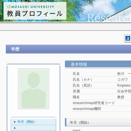
学歴
基本情報
氏名
粉川 
氏名（カナ）
コガワ
氏名（英語）
Kogawa 
所属
社会学
職名
教授
researchmap研究者コード
researchmap機関
年月（開始）
年月（開始）