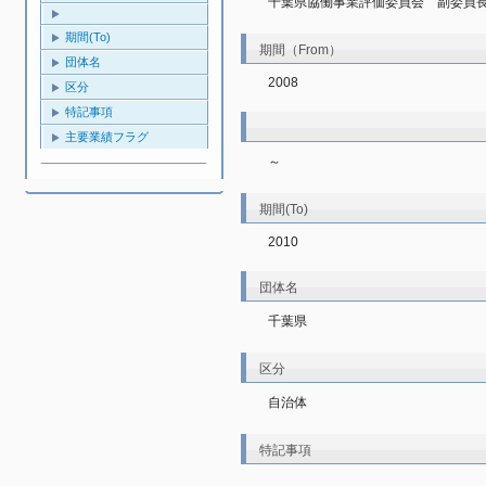
千葉県協働事業評価委員会　副委員
期間(To)
期間（From）
団体名
2008
区分
特記事項
主要業績フラグ
～
期間(To)
2010
団体名
千葉県
区分
自治体
特記事項