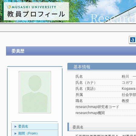
委員歴
基本情報
氏名
粉川 
氏名（カナ）
コガワ
氏名（英語）
Kogawa 
所属
社会学
職名
教授
researchmap研究者コード
researchmap機関
委員名
委員名
期間（From）