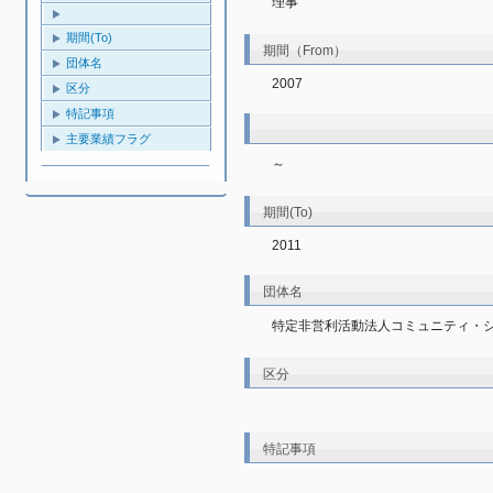
理事
期間(To)
期間（From）
団体名
2007
区分
特記事項
主要業績フラグ
～
期間(To)
2011
団体名
特定非営利活動法人コミュニティ・
区分
特記事項