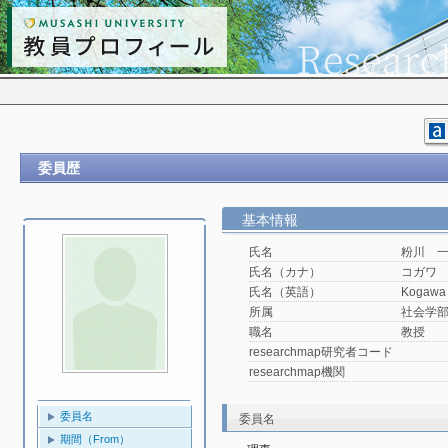
委員歴
基本情報
氏名
粉川 
氏名（カナ）
コガワ
氏名（英語）
Kogawa 
所属
社会学
職名
教授
researchmap研究者コード
researchmap機関
委員名
委員名
期間（From）