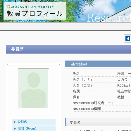
委員歴
基本情報
氏名
粉川 
氏名（カナ）
コガワ
氏名（英語）
Kogawa 
所属
社会学
職名
教授
researchmap研究者コード
researchmap機関
委員名
委員名
期間（From）