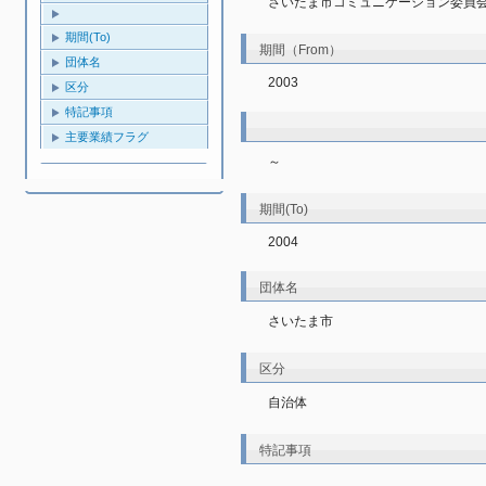
さいたま市コミュニケーション委員
期間(To)
期間（From）
団体名
2003
区分
特記事項
主要業績フラグ
～
期間(To)
2004
団体名
さいたま市
区分
自治体
特記事項