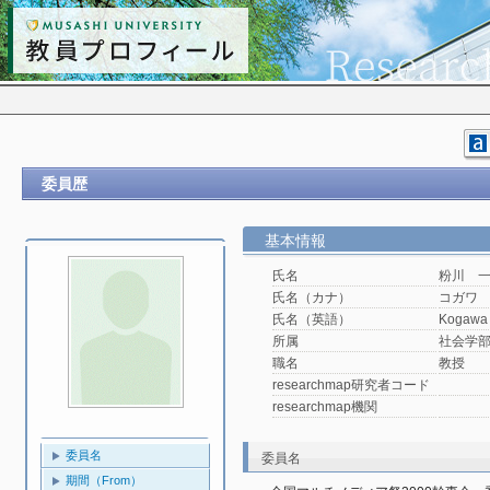
委員歴
基本情報
氏名
粉川 
氏名（カナ）
コガワ
氏名（英語）
Kogawa 
所属
社会学
職名
教授
researchmap研究者コード
researchmap機関
委員名
委員名
期間（From）