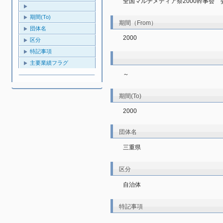
全国マルチメディア祭2000幹事会　
期間(To)
期間（From）
団体名
2000
区分
特記事項
主要業績フラグ
～
期間(To)
2000
団体名
三重県
区分
自治体
特記事項