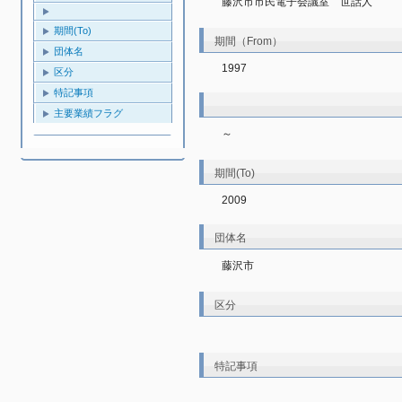
藤沢市市民電子会議室　世話人
期間(To)
期間（From）
団体名
1997
区分
特記事項
主要業績フラグ
～
期間(To)
2009
団体名
藤沢市
区分
特記事項