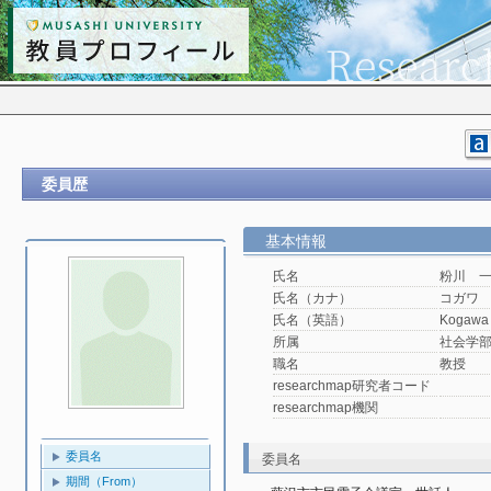
委員歴
基本情報
氏名
粉川 
氏名（カナ）
コガワ
氏名（英語）
Kogawa 
所属
社会学
職名
教授
researchmap研究者コード
researchmap機関
委員名
委員名
期間（From）